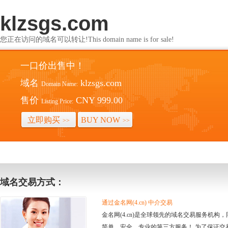
klzsgs.com
您正在访问的域名可以转让!This domain name is for sale!
一口价出售中！
域名
klzsgs.com
Domain Name:
售价
CNY 999.00
Listing Price:
立即购买
BUY NOW
>>
>>
域名交易方式：
通过金名网(4.cn) 中介交易
金名网(4.cn)是全球领先的域名交易服务机
简单、安全、专业的第三方服务！ 为了保证交