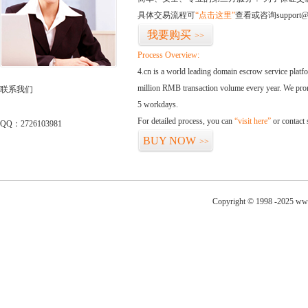
具体交易流程可
“点击这里”
查看或咨询support@
我要购买
>>
Process Overview:
4.cn is a world leading domain escrow service plat
million RMB transaction volume every year. We promi
联系我们
5 workdays.
For detailed process, you can
“visit here”
or contact
QQ：2726103981
BUY NOW
>>
Copyright © 1998 -2025 www